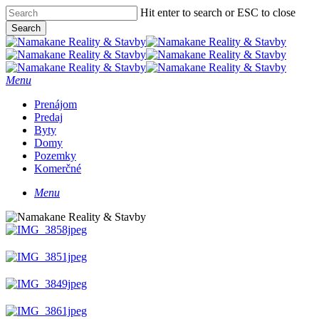
Skip
Hit enter to search or ESC to close
to
Search
main
Close
content
Search
Menu
Prenájom
Predaj
Byty
Domy
Pozemky
Komerčné
Menu