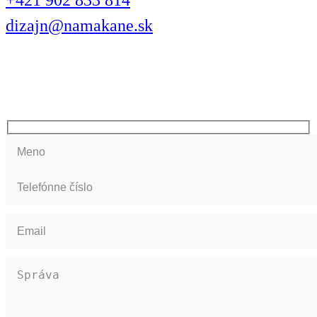
+421 902 833 814
dizajn@namakane.sk