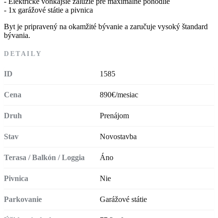
- Elektrické vonkajšie žalúzie pre maximálne pohodlie
- 1x garážové státie a pivnica
Byt je pripravený na okamžité bývanie a zaručuje vysoký štandard
bývania.
DETAILY
ID
1585
Cena
890€/mesiac
Druh
Prenájom
Stav
Novostavba
Terasa / Balkón / Loggia
Áno
Pivnica
Nie
Parkovanie
Garážové státie