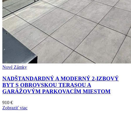
Nové Zámky
NADŠTANDARDNÝ A MODERNÝ 2-IZBOVÝ
BYT S OBROVSKOU TERASOU A
GARÁŽOVÝM PARKOVACÍM MIESTOM
910 €
Zobraziť viac